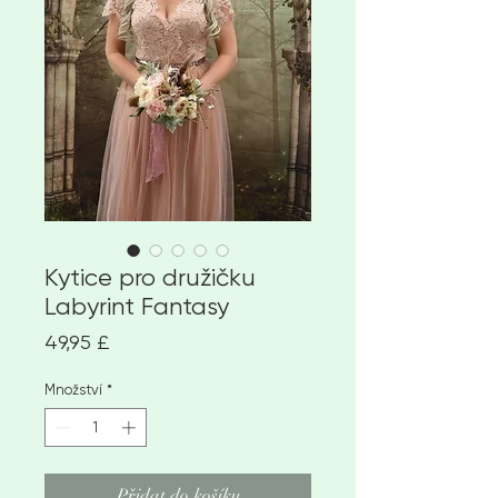
Kytice pro družičku
Labyrint Fantasy
Cena
49,95 £
Množství
*
Přidat do košíku