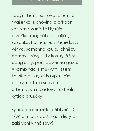
Labyrintem inspirovaná jemná
tvářenka, slonovina a přírodní
konzervovaná tatty růže,
pivoňka, magnólie, karafiát,
sasanka, hortenzie, sušené lusky,
větve, semenné koule, jehnědy,
pampy, trávy, listy kostry, šišky
douglasky, peří, bavlněná gáza.
V kombinaci s měkkým listem
šalvěje a listy eukalyptu vám
poskytne tuto snovou
alternativu náladový, rustikální
kytice družičky
Kytice pro družičku přibližně 10
”/26 cm (plus další zadní listy a
zakřivení vinné révy)