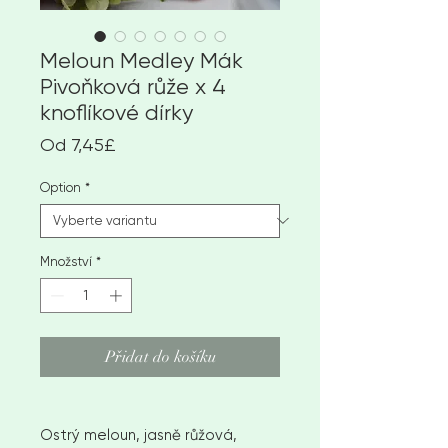
Meloun Medley Mák
Pivoňková růže x 4
knoflíkové dírky
Zvýhodněná
Od
7,45£
cena
Option
*
Množství
*
Přidat do košíku
Ostrý meloun, jasně růžová,