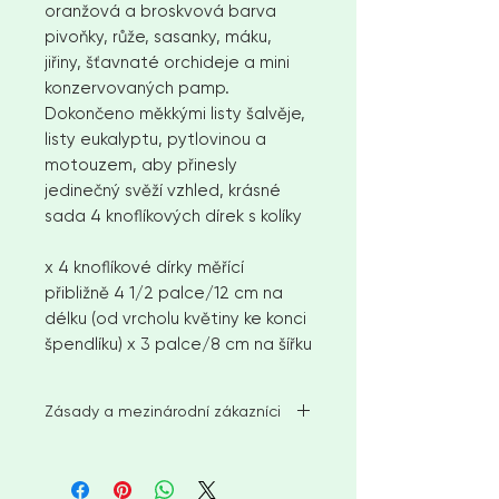
oranžová a broskvová barva
pivoňky, růže, sasanky, máku,
jiřiny, šťavnaté orchideje a mini
konzervovaných pamp.
Dokončeno měkkými listy šalvěje,
listy eukalyptu, pytlovinou a
motouzem, aby přinesly
jedinečný svěží vzhled, krásné
sada 4 knoflíkových dírek s kolíky
x 4 knoflíkové dírky měřící
přibližně 4 1/2 palce/12 cm na
délku (od vrcholu květiny ke konci
špendlíku) x 3 palce/8 cm na šířku
Zásady a mezinárodní zákazníci
Mám v úmyslu odeslat dostupné
skladové položky do 2–3 týdnů od