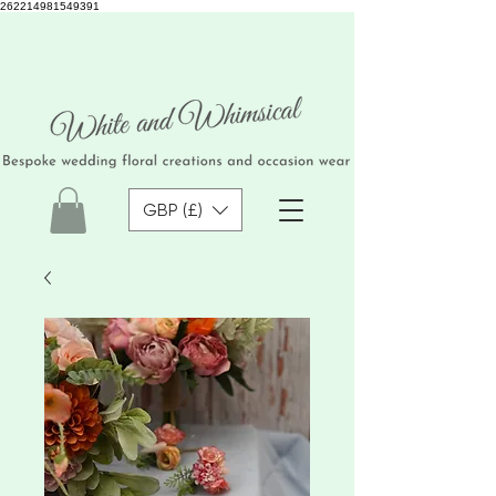
262214981549391
GBP (£)